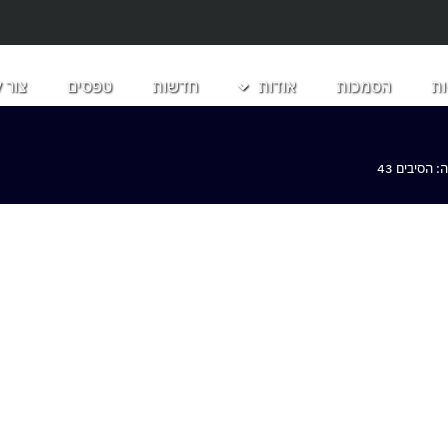
ת
הסמכות
אודות
חדשות
טפסים
צור 
הסיבים 43