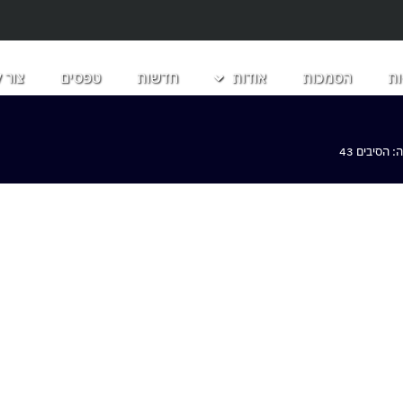
ת
הסמכות
אודות
חדשות
טפסים
צור 
הסיבים 43