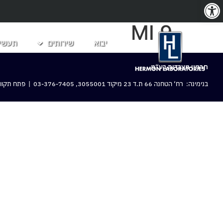
פתח סרגל נגישות
MI 9
יבוא
שירותים
תעשיו
חרמון מעבדות בע“מ
בנימינה: רח‘ הטחנה 66 ת.ד 23 מיקוד 3055001,
03-376-7405
| פתח תקווה: 