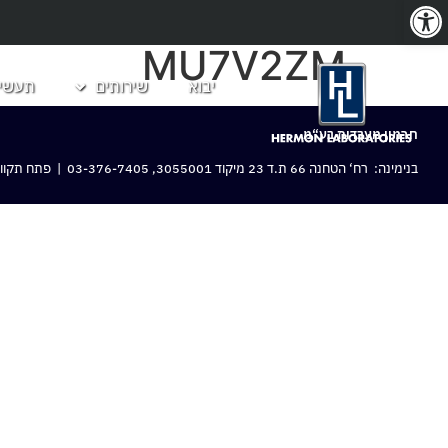
פתח סרגל נגישות
MU7V2ZM
יבוא
שירותים
תעשיו
חרמון מעבדות בע“מ
בנימינה: רח‘ הטחנה 66 ת.ד 23 מיקוד 3055001,
03-376-7405
| פתח תקווה: 