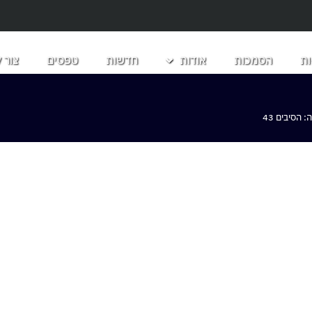
ת
הסמכות
אודות
חדשות
טפסים
צור 
הסיבים 43