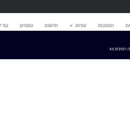
ת
הסמכות
אודות
חדשות
טפסים
צור 
הסיבים 43