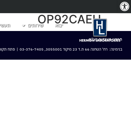
פתח סרגל נגישות
OP92CAEH
יבוא
שירותים
תעשיו
חרמון מעבדות בע“מ
בנימינה: רח‘ הטחנה 66 ת.ד 23 מיקוד 3055001,
03-376-7405
| פתח תקווה: 