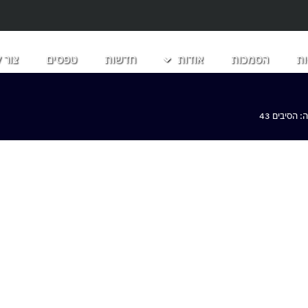
ת
הסמכות
אודות
חדשות
טפסים
צור 
הסיבים 43