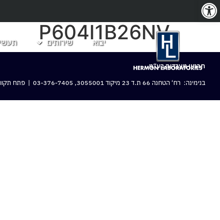
פתח סרגל נגישות
P604I1B26NV
יבוא
שירותים
תעשיו
חרמון מעבדות בע“מ
בנימינה: רח‘ הטחנה 66 ת.ד 23 מיקוד 3055001,
03-376-7405
| פתח תקווה: 