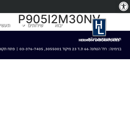
פתח סרגל נגישות
P905I2M30NV
יבוא
שירותים
תעשיו
חרמון מעבדות בע“מ
בנימינה: רח‘ הטחנה 66 ת.ד 23 מיקוד 3055001,
03-376-7405
| פתח תקווה: 