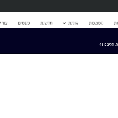
ת
הסמכות
אודות
חדשות
טפסים
צור 
הסיבים 43