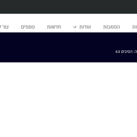
ת
הסמכות
אודות
חדשות
טפסים
צור 
הסיבים 43