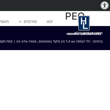
פתח סרגל נגישות
PEQ
יבוא
שירותים
תעשיו
חרמון מעבדות בע“מ
בנימינה: רח‘ הטחנה 66 ת.ד 23 מיקוד 3055001,
03-376-7405
| פתח תקווה: 