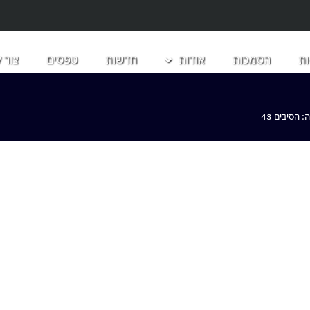
ת
הסמכות
אודות
חדשות
טפסים
צור 
הסיבים 43