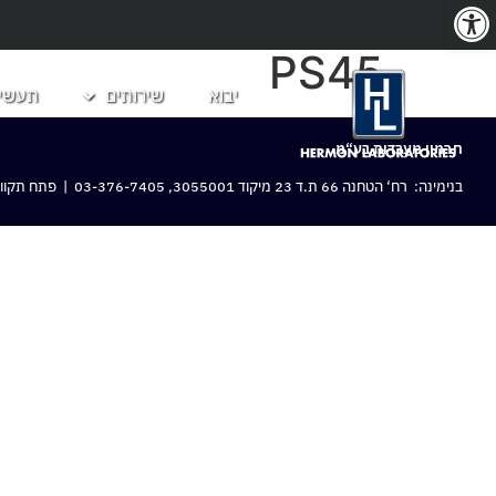
פתח סרגל נגישות
PS45
יבוא
שירותים
תעשיו
חרמון מעבדות בע“מ
בנימינה: רח‘ הטחנה 66 ת.ד 23 מיקוד 3055001,
03-376-7405
| פתח תקווה: 