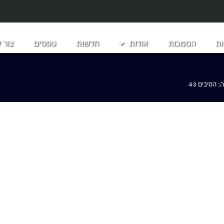
ת
הסמכות
אודות
חדשות
טפסים
צור 
הסיבים 43