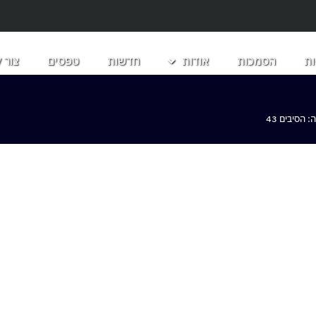
ת
הסמכות
אודות
חדשות
טפסים
צור 
הסיבים 43