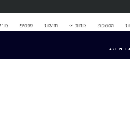
ת
הסמכות
אודות
חדשות
טפסים
צור 
הסיבים 43