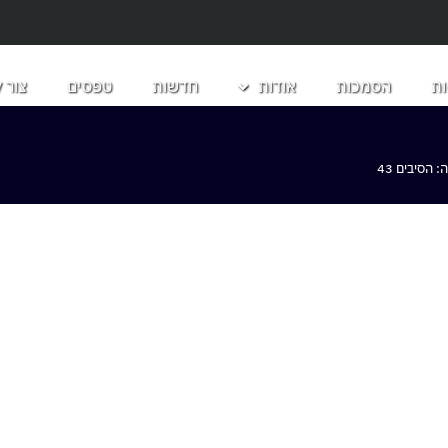
ת
הסמכות
אודות
חדשות
טפסים
צור 
הסיבים 43