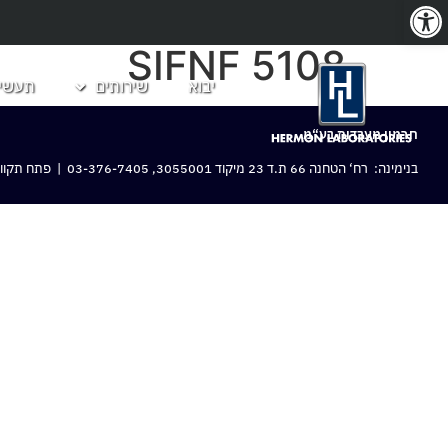
פתח סרגל נגישות
SIFNF 5108
יבוא
שירותים
תעשיו
חרמון מעבדות בע“מ
בנימינה: רח‘ הטחנה 66 ת.ד 23 מיקוד 3055001,
03-376-7405
| פתח תקווה: 