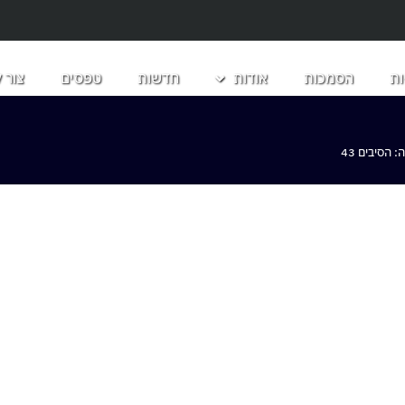
ת
הסמכות
אודות
חדשות
טפסים
צור 
הסיבים 43