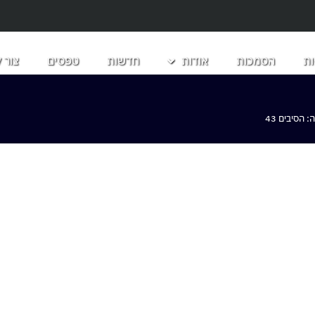
ת
הסמכות
אודות
חדשות
טפסים
צור 
הסיבים 43