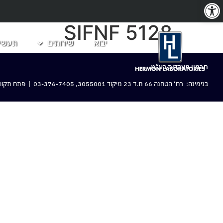
פתח סרגל נגישות
SIFNF 5128
יבוא
שירותים
תעשיו
חרמון מעבדות בע“מ
בנימינה: רח‘ הטחנה 66 ת.ד 23 מיקוד 3055001,
03-376-7405
| פתח תקווה: 