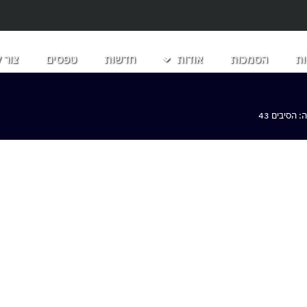
ת
הסמכות
אודות
חדשות
טפסים
צור 
הסיבים 43