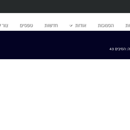
ת
הסמכות
אודות
חדשות
טפסים
צור 
הסיבים 43