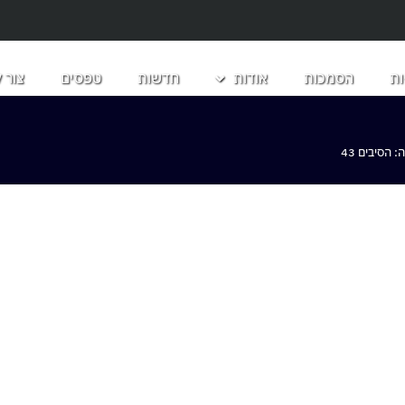
ת
הסמכות
אודות
חדשות
טפסים
צור 
הסיבים 43