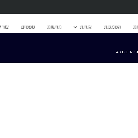
ת
הסמכות
אודות
חדשות
טפסים
צור 
הסיבים 43