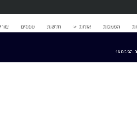
ת
הסמכות
אודות
חדשות
טפסים
צור 
הסיבים 43