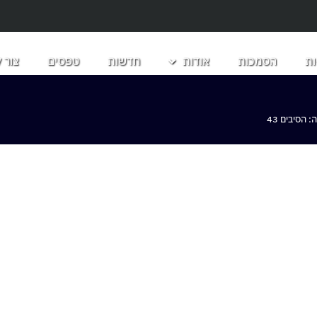
ת
הסמכות
אודות
חדשות
טפסים
צור 
הסיבים 43