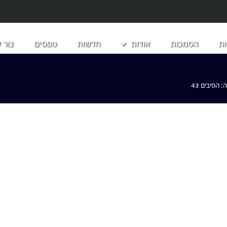
ת
הסמכות
אודות
חדשות
טפסים
צור 
הסיבים 43