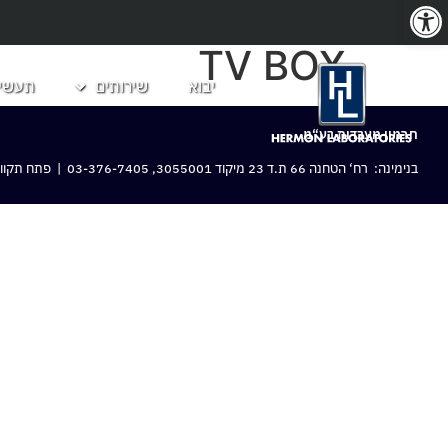
פתח סרגל נגישות
TV BOX
יבוא
שירותים
תעשיו
חרמון מעבדות בע“מ
בנימינה: רח‘ הטחנה 66 ת.ד 23 מיקוד 3055001,
03-376-7405
| פתח תקווה: 