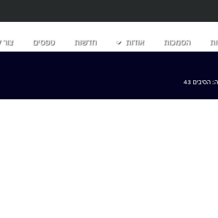
ת
הסמכות
אודות
חדשות
טפסים
צור 
הסיבים 43