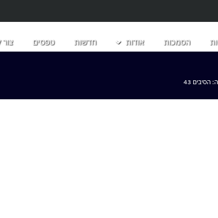
ת
הסמכות
אודות
חדשות
טפסים
צור 
הסיבים 43