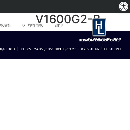
פתח סרגל נגישות
V1600G2-B
יבוא
שירותים
תעשיו
חרמון מעבדות בע“מ
בנימינה: רח‘ הטחנה 66 ת.ד 23 מיקוד 3055001,
03-376-7405
| פתח תקווה: 