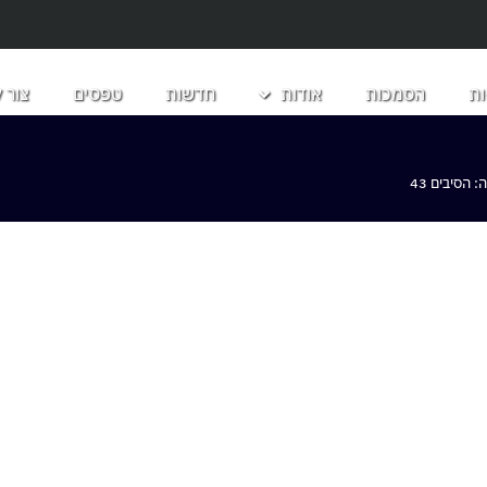
ת
הסמכות
אודות
חדשות
טפסים
צור 
הסיבים 43