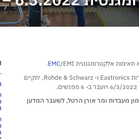
EMC – 6.3.2
ח
EMC
/EMI.
ב
.
ח
ן מעבדות ומר אורן הרטל, לשעבר המדען
מ
ב
ח
מ
ב
מ