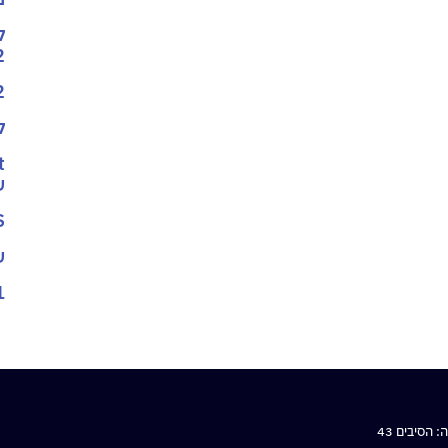
ק
2
2
ק
ש
SS
ש
1
הסיבים 43