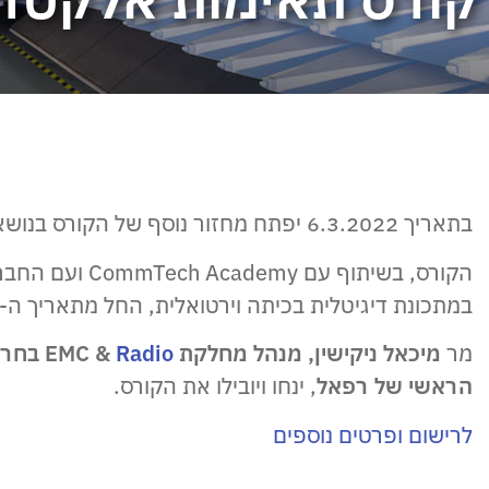
קורס תאימות אלקטרומגנטית 022
בתאריך 6.3.2022 יפתח מחזור נוסף של הקורס בנושא תאימות אלקטרומגנטית
הקורס, בשיתוף עם CommTech Academy ועם החברות Eastronics ו- Rohde & Schwarz, יתקיים
במתכונת דיגיטלית בכיתה וירטואלית, החל מתאריך ה- 6/3/2022 ויועבר ב- 6 מפגשים
מר
מיכאל ניקישין, מנהל מחלקת EMC &
Radio
בחרמו
הראשי של רפאל
, ינחו ויובילו את הקורס.
לרישום ופרטים נוספים