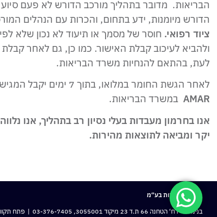
הבריאות. מדובר בתהליך מורכב הדורש לא פעם סיוע מ
הדורש מיומנות, ידע בתחום, והכרות עם הנהלים המור
ציוד רפואי.
חוסר של מסמך או תיעוד לא נכון שלא לפי
ולהביא לעיכוב קבלת האישור. כמו כן, גם לאחר קבלת
לעת, בהתאם להנחיות משרד הבריאות.
לאחר הגשת החומר במלואו, בתוך 7 ימים יקבל המגיש אישור על החומר ופתיחת תיק לרישום
AMAR
במשרד הבריאות.
אנו בחרמון מעבדות בעלי נסיון רב בתהליך, אנו נלוו
יקר ומביאה לתוצאות מהירות.
חרמון מעבדות בע“מ
בנימינה: רח‘ הטחנה 66 ת.ד 23 מיקוד 3055001,
03-376-7405
| פתח תקווה: 