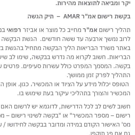
יקר ומביאה לתוצאות מהירות.
בקשת רישום אמ"ר AMAR – תיק הגשה
תהליך רישום
אמ"ר
מחייב כל מוצר או אביזר
רפואי
במ
לרוב נמשך ארבעה עד ששה חודשים. הגשת הבקשה ל
באתר משרד הבריאות הליך הבקשה מתחיל בהגשת בקש
הבריאות. חשוב לקרוא מה נדרש בבקשה, שימו לב שי
בקשה. המסמך המפרט כולל עשרות סעיפים. פרטים שלא
התהליך לפרק זמן ממושך.
הטופס יכלול מידע על הציוד או המכשיר، כגון، אופן 
המכשיר והצורך בתהליכי עיקור בעת שימוש בו.
חשוב לשים לב לכל הדרישות, לדוגמא יש לרשום האם 
רישום – מספר המכשיר" או "בקשה לשינוי רישום – מס
מס' האישור הקודם במידה ומדובר בבקשה לחידושו / שי
גם אם פג תוקפו.