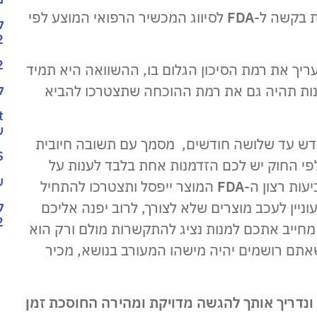
ת בקשה ל-
FDA
לסיווג המכשיר הרפואי המוצע לפי
ק
2
2
ך את רמת הסיכון הגלום בו, ההשוואה היא תמיד
שנות תהיה גם את רמת ההוכחה שתצטרכו להביא
ק
ש
דש עד שלושה חודשים, מסמך עם תשובה חיובית
SS
לפי החוק יש לכם הזדמנות אחת בלבד לענות על
ש
ות רצון ה-
FDA
המוצר ייפסל ותצטרכו להתחיל
ניין לעכב מוצרים שלא לצורך, לרוב יפנה אליכם
ק
2
חייב אתכם למנות נציג להתקשרות מולם ורק הוא
תם רושמים יהיה מישהו המעורב בנושא, מכיר
ה ונדריך אותך להגשה מדויקת ומהירה החוסכת זמן