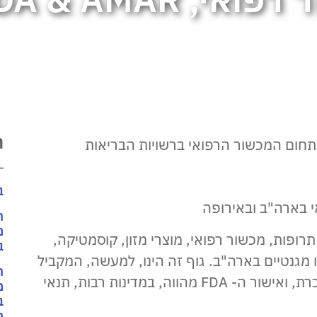
 FDA & AMAR
ח
 בתחום המכשור הרפואי ברשויות הבריאות
ב
ח
מ
תרופות, מכשור רפואי, מוצרי מזון, קוסמטיקה,
ב
 מגנטיים בארה"ב. גוף זה הינו, למעשה, המקביל
ח
למכון התקנים בישראל. לגוף זה השפעה בינלאומית ניכרת, ואישור ה- FDA מהווה, במדינות רבות, תנאי
מ
ב
מ