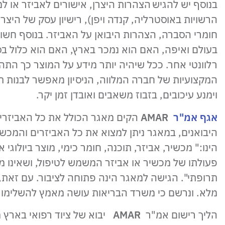
בנוסף יש להגיש הצהרות היצרן, אישורים לאביזר או ל
הרשויות באוסטרליה, קנדה ויפן), רישיון עסק של היצרן,
חומרי הסברה, הצהרות היבואן על האביזר. בנוסף חשוב
בעולם ואיפה, האם הוא נמכר בארץ, האם הוא כלול בס
רלוונטי אחר. ככל שיהיה יותר מידע על המוצר כך התהלי
המקצועיות של חברה המלווה, הניסיון מאפשר לבנות ת
וימנע עיכובים, בזבוז משאבים ואובדן זמן יקר.
אגף אמ"ר
AMAR
הקים מאגר הכולל את כל האביזרים
היבואנים, במאגר ניתן למצוא את כל האביזרים והמכש
הינו:" מכשיר, אביזר, תוכנה, חומר כימי, מוצר ביולוגי 
פעולתו של מכשיר או אביזר המשמש לטיפול, ושאינו מ
תרופתי". הגישה למאגר הינה פתוחה לציבור. עם זאת, 
מלא. ונרשם כי משרד הבריאות עושה מאמץ להשלימו ו
הליך רישום אמ"ר
AMAR
יבוא של ציוד רפואי בארץ 